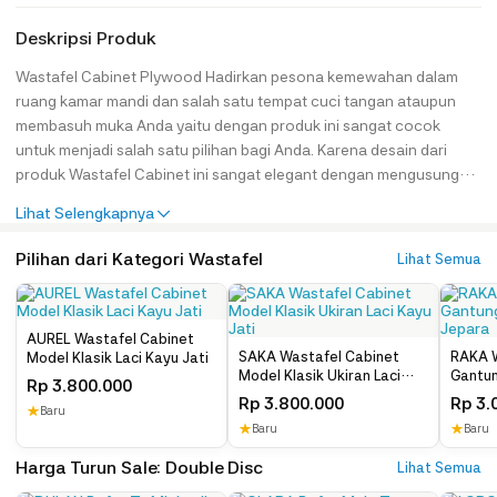
Deskripsi Produk
Wastafel Cabinet Plywood Hadirkan pesona kemewahan dalam
ruang kamar mandi dan salah satu tempat cuci tangan ataupun
membasuh muka Anda yaitu dengan produk ini sangat cocok
untuk menjadi salah satu pilihan bagi Anda. Karena desain dari
produk Wastafel Cabinet ini sangat elegant dengan mengusung
tema minimalis bergaya modern yang sangat modis dan kekinian.
Lihat Selengkapnya
Serta memiliki visual yang menawan berkat lapisan warna
tacosheet premium yang sangat elegant. Dan pastinya, bahan
Pilihan dari Kategori Wastafel
Lihat Semua
baku utama dari produk Wastafel ini diolah dengan menggunakan
plywood premium sehingga terjamin akan
mutu, awet dan kualitasnnya. Spesifikasi Produk : Kode : JH-ID
AUREL Wastafel Cabinet
4425 Bahan Baku : Plywood & TacoSheet Tipe Finishing : Laminasi
SAKA Wastafel Cabinet
RAKA W
Model Klasik Laci Kayu Jati
Color : Putih & Oak Kayu Keterangan : Harga Belum Termasuk
Model Klasik Ukiran Laci
Gantun
Rp
3.800.000
Assesoris Dimensi Produk : Wastafel : P 140 cm x L 50 cm x T 52
Kayu Jati
Jepar
Rp
3.800.000
Rp
3.
★
Baru
cm Paket Produk : Wastafel 1 Pcs Care Instructions : Jangan
★
Baru
★
Baru
terkena air berwarna, bara api, asam/bahan kimia. Bersihkan
Harga Turun Sale: Double Disc
menggunakan kain microfiber. Lap dengan kain lembab ikuti arah
Lihat Semua
alur kayu. Apabila noda membandel boleh gunakan air kemudian