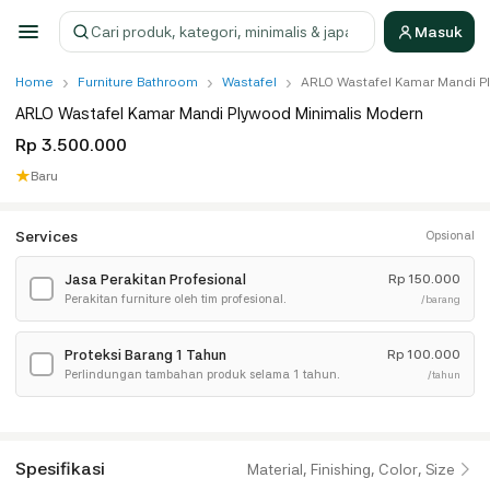
Masuk
Cari produk
›
›
›
Home
Furniture Bathroom
Wastafel
ARLO Wastafel Kamar Mandi P
ARLO Wastafel Kamar Mandi Plywood Minimalis Modern
Rp 3.500.000
★
Baru
Services
Opsional
Jasa Perakitan Profesional
Rp
150.000
✓
Perakitan furniture oleh tim profesional.
/barang
Proteksi Barang 1 Tahun
Rp
100.000
✓
Perlindungan tambahan produk selama 1 tahun.
/tahun
Spesifikasi
Material, Finishing, Color, Size