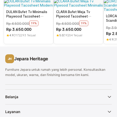
langsung seka dengan lap kering. Note Anda bisa custom warna
sesuai dengan yang anda inginkan. Anda juga bisa custom ukuran
DULAN Bufet Tv Minimalis
CLARA Bufet Meja Tv
yang disesuaikan dengan ruang rumah anda.
LORCAN
Playwood Tacosheet
Plywood Tacosheet
Scandi
Modern
Minimalis
Rp
4.500.000
Rp
4.500.000
19%
19%
Tacos
Rp
3.5
Rp
3.650.000
Rp
3.650.000
Rp
2.
★
4.9
(117)
|
293 Terjual
★
5.0
(19)
|
54 Terjual
★
4.9
(3
Jepara Heritage
JH
Furniture Jepara untuk rumah yang lebih personal. Konsultasikan
model, ukuran, warna, dan finishing bersama tim kami.
Belanja
Layanan