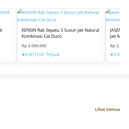
ti
KENSIN Rak Sepatu 3 Susun Jati Natural
JASEN Buf
Kombinasi Cat Duco
Jati Mini
Rp
3.000.000
Rp
2.750.
★
4.9
(71)
161 Terjual
★
5.0
(31)
6
Lihat Semua