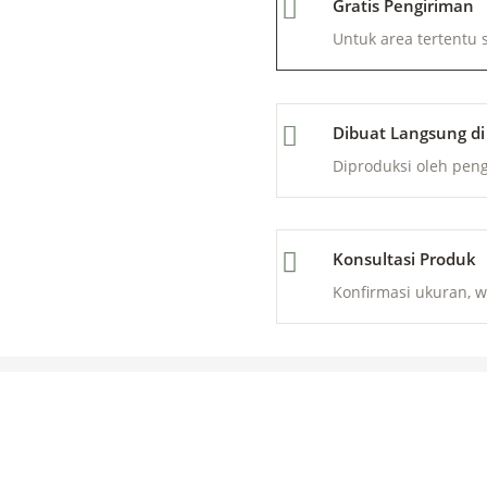

Gratis Pengiriman
Minimalis
quantity
Untuk area tertentu 

Dibuat Langsung di
Diproduksi oleh pen

Konsultasi Produk
Konfirmasi ukuran, w