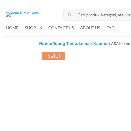

HOME
SHOP
CONTACT US
ABOUT US
FAQ
Home
Ruang Tamu
Lemari Kabinet
›
›
› ASAHI Lem
Sale!