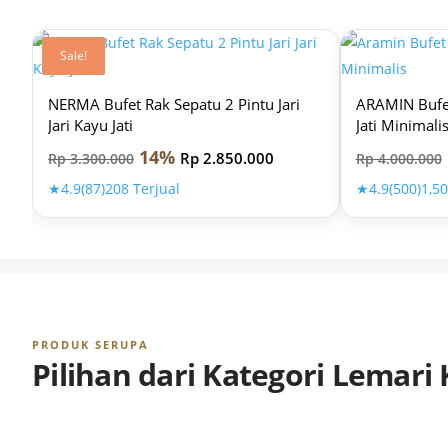
Sale!
Sale!
Sale!
NERMA Bufet Rak Sepatu 2 Pintu Jari
ARAMIN Bufet
Jari Kayu Jati
Jati Minimali
14%
Rp
2.850.000
Rp
3.300.000
Rp
4.000.000
★
4.9
(87)
208 Terjual
★
4.9
(500)
1,50
PRODUK SERUPA
Pilihan dari Kategori Lemari