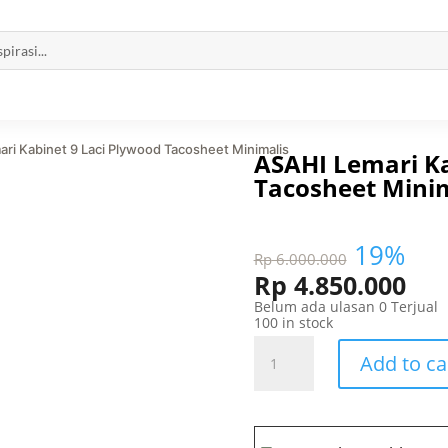
ari Kabinet 9 Laci Plywood Tacosheet Minimalis
ASAHI Lemari Ka
Tacosheet Minim
19%
Rp
6.000.000
Rp
4.850.000
Belum ada ulasan
0 Terjual
100 in stock
ASAHI
Lemari
Add to ca
Kabinet
9
Laci
Plywood
Tacosheet