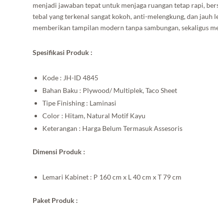
menjadi jawaban tepat untuk menjaga ruangan tetap rapi, bers
tebal yang terkenal sangat kokoh, anti-melengkung, dan jauh 
memberikan tampilan modern tanpa sambungan, sekaligus melin
Spesifikasi Produk :
Kode : JH-ID 4845
Bahan Baku : Plywood/ Multiplek, Taco Sheet
Tipe Finishing : Laminasi
Color : Hitam, Natural Motif Kayu
Keterangan : Harga Belum Termasuk Assesoris
Dimensi Produk :
Lemari Kabinet : P 160 cm x L 40 cm x T 79 cm
Paket Produk :