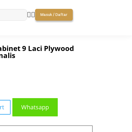


Masuk / Daftar
binet 9 Laci Plywood
alis
rt
Whatsapp