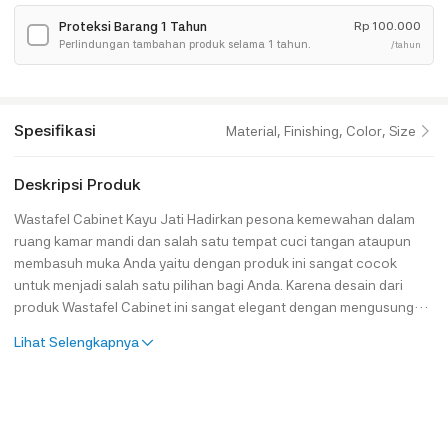
Proteksi Barang 1 Tahun
Rp
100.000
✓
Perlindungan tambahan produk selama 1 tahun.
/tahun
Spesifikasi
Material, Finishing, Color, Size
Deskripsi Produk
Wastafel Cabinet Kayu Jati Hadirkan pesona kemewahan dalam
ruang kamar mandi dan salah satu tempat cuci tangan ataupun
membasuh muka Anda yaitu dengan produk ini sangat cocok
untuk menjadi salah satu pilihan bagi Anda. Karena desain dari
produk Wastafel Cabinet ini sangat elegant dengan mengusung
tema minimalis bergaya modern yang sangat modis dan kekinian.
Lihat Selengkapnya
Serta memiliki visual yang menawan berkat lapisan warna cat
finishing melamine yang menyesuaikan produk ini sehingga
menambah kesan mewah juga elegant. Dan pastinya, bahan baku
utama dari produk Wastafel ini
diolah dengan menggunakan Kayu Jati Perhutani sehingga terjami