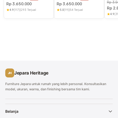
Rp
3.5
Rp
3.650.000
Rp
3.650.000
Rp
2.
★
4.9
(117)
|
293 Terjual
★
5.0
(19)
|
54 Terjual
★
4.9
(3
Jepara Heritage
JH
Furniture Jepara untuk rumah yang lebih personal. Konsultasikan
model, ukuran, warna, dan finishing bersama tim kami.
Belanja