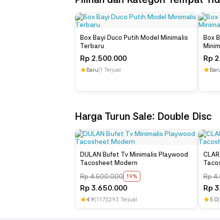
Box Bayi Duco Putih Model Minimalis
Box B
Terbaru
Minim
Rp
2.500.000
Rp
2
★
★
Baru
|
1 Terjual
Bar
Harga Turun Sale: Double Disc
DULAN Bufet Tv Minimalis Playwood
CLARA
Tacosheet Modern
Tacos
Rp
4.500.000
Rp
4.
19%
Rp
3.650.000
Rp
3
★
★
4.9
(117)
|
293 Terjual
5.0
(