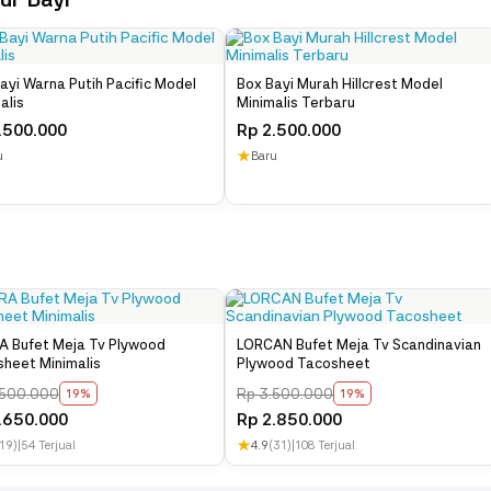
anda inginkan. Anda juga bisa custom ukuran yang disesuaikan dengan ruang
dapur anda. Full Produk : Furniture Jepa
ayi Warna Putih Pacific Model
Box Bayi Murah Hillcrest Model
alis
Minimalis Terbaru
.500.000
Rp
2.500.000
★
u
Baru
 Bufet Meja Tv Plywood
LORCAN Bufet Meja Tv Scandinavian
heet Minimalis
Plywood Tacosheet
500.000
Rp
3.500.000
19%
19%
.650.000
Rp
2.850.000
★
19)
|
54 Terjual
4.9
(31)
|
108 Terjual