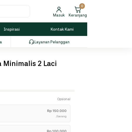
0
Masuk
Keranjang
Inspirasi
Kontak Kami
ia
Layanan Pelanggan
 Minimalis 2 Laci
Opsional
Rp
150.000
/barang
Rp
100.000