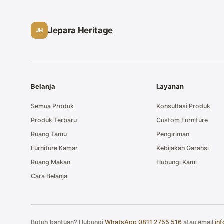
Jepara Heritage
JH
Belanja
Layanan
Semua Produk
Konsultasi Produk
Produk Terbaru
Custom Furniture
Ruang Tamu
Pengiriman
Furniture Kamar
Kebijakan Garansi
Ruang Makan
Hubungi Kami
Cara Belanja
Butuh bantuan? Hubungi
WhatsApp 0811 2755 516
atau email
in