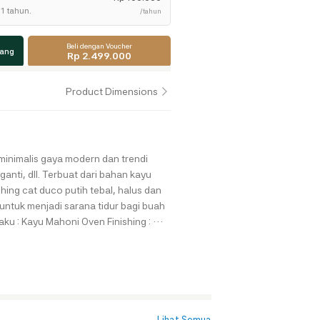
1 tahun.
/tahun
Beli dengan Voucher
jang
Rp 2.499.000
Product Dimensions
inimalis gaya modern dan trendi
anti, dll. Terbuat dari bahan kayu
hing cat duco putih tebal, halus dan
 untuk menjadi sarana tidur bagi buah
ah
Lihat Semua