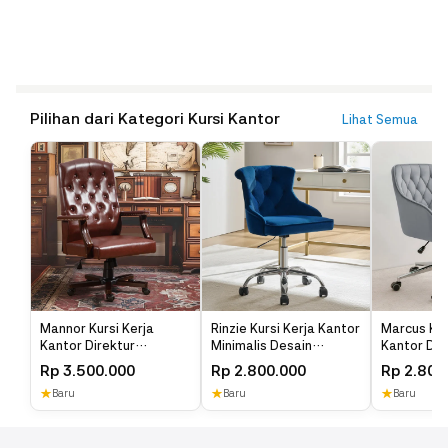
Pilihan dari Kategori Kursi Kantor
Lihat Semua
Mannor Kursi Kerja
Rinzie Kursi Kerja Kantor
Marcus Kur
Kantor Direktur
Minimalis Desain
Kantor Des
Tanganan Kayu Jati
Minimalis Modern
Kain Belud
Rp
3.500.000
Rp
2.800.000
Rp
2.800
Klasik
★
Baru
★
Baru
★
Baru