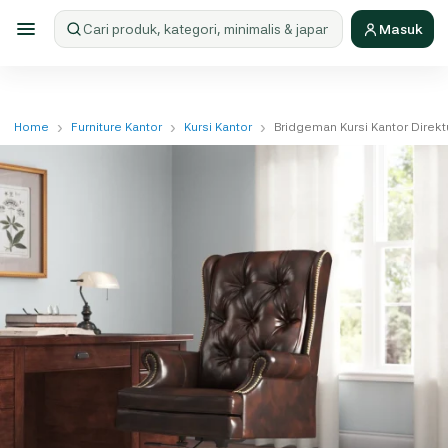
Masuk
Cari produk
›
›
›
Home
Furniture Kantor
Kursi Kantor
Bridgeman Kursi Kantor Direkt