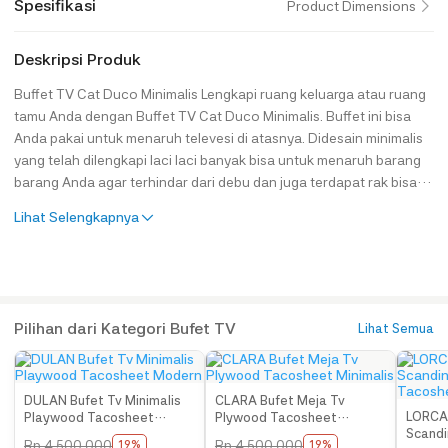
Spesifikasi
Product Dimensions
Deskripsi Produk
Buffet TV Cat Duco Minimalis Lengkapi ruang keluarga atau ruang
tamu Anda dengan Buffet TV Cat Duco Minimalis. Buffet ini bisa
Anda pakai untuk menaruh televesi di atasnya. Didesain minimalis
yang telah dilengkapi laci laci banyak bisa untuk menaruh barang
barang Anda agar terhindar dari debu dan juga terdapat rak bisa
untuk menaruh DVD player. Spesifikasi Produk : Bahan Baku : Kayu
Lihat Selengkapnya
Mahoni Finishing : Cat Duco Putih Kode : JH-ID 338 Keterangan :
Harga belum termasuk aksesoris Dimensi Produk : P 100 cm x L 50
cm x T 45 cm Paket Produk : 1 Unit Buffet Note : Anda bisa custom
warna sesuai dengan yang anda inginkan. Anda juga bisa custom
ukuran yang disesuaikan dengan ruang anda. Cara Pemasanan
Pilihan dari Kategori Bufet TV
Lihat Semua
Anda bisa klik contact us
DULAN Bufet Tv Minimalis
CLARA Bufet Meja Tv
LORCAN
Playwood Tacosheet
Plywood Tacosheet
Scandi
Modern
Minimalis
Rp
4.500.000
Rp
4.500.000
19%
19%