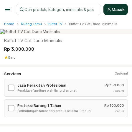
Masuk
Cari produk
›
›
›
Home
Ruang Tamu
Bufet TV
Buffet TV Cat Duco Minimalis
Buffet TV Cat Duco Minimalis
Rp 3.000.000
★
Baru
Services
Opsional
Jasa Perakitan Profesional
Rp
150.000
✓
Perakitan furniture oleh tim profesional.
/barang
Proteksi Barang 1 Tahun
Rp
100.000
✓
Perlindungan tambahan produk selama 1 tahun.
/tahun