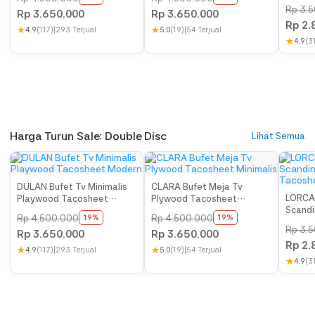
Tacos
Rp
3.5
Rp
3.650.000
Rp
3.650.000
Rp
2.
★
4.9
(117)
|
293 Terjual
★
5.0
(19)
|
54 Terjual
★
4.9
(3
Harga Turun Sale: Double Disc
Lihat Semua
DULAN Bufet Tv Minimalis
CLARA Bufet Meja Tv
LORCAN
Playwood Tacosheet
Plywood Tacosheet
Scandi
Modern
Minimalis
Rp
4.500.000
Rp
4.500.000
19%
19%
Tacos
Rp
3.5
Rp
3.650.000
Rp
3.650.000
Rp
2.
★
4.9
(117)
|
293 Terjual
★
5.0
(19)
|
54 Terjual
★
4.9
(3