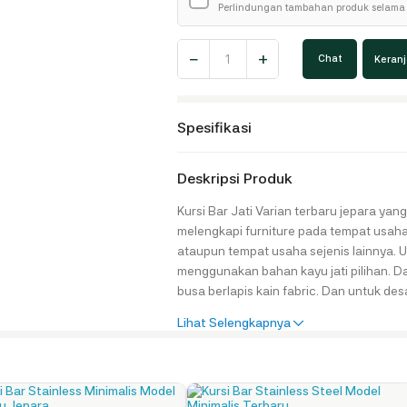
Perlindungan tambahan produk selama 
Kursi
−
+
Chat
Keran
Bar
Jati
VIN
Model
Minimalis
Spesifikasi
Terbaru
Jepara
quantity
Deskripsi Produk
Kursi Bar Jati Varian terbaru jepara yang patut anda perhitungkan untuk
melengkapi furniture pada tempat usaha 
ataupun tempat usaha sejenis lainnya. Un
menggunakan bahan kayu jati pilihan. D
busa berlapis kain fabric. Dan untuk de
minimalis model terbaru gaya retro mode
Lihat Selengkapnya
tampilan indah dari lapisan wood finish
Spesifikasi Produk : Kode : JH-ID 2290 Bahan Baku : Kayu Jati, Busa & Kain
fabric Tipe Finishing : Wood Finishing Color : Walnut Keterangan : Harga Belum
Termasuk Assesoris Dimesi Produk : Kursi Cafe : P 46 cm x L 51 cm x T 92 cm