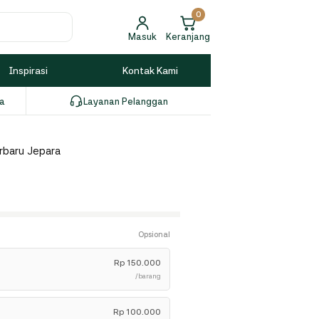
0
Masuk
Keranjang
Inspirasi
Kontak Kami
ia
Layanan Pelanggan
erbaru Jepara
Opsional
Rp
150.000
/barang
Rp
100.000