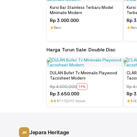
Kursi Bar Stainless Terbaru Model
Kursi
Minimalis Modern
Terba
Rp
3.000.000
Rp
3
★
★
Baru
Bar
Harga Turun Sale: Double Disc
DULAN Bufet Tv Minimalis Playwood
CLARA
Tacosheet Modern
Tacos
Rp
4.500.000
Rp
4.
19%
Rp
3.650.000
Rp
3
★
★
4.9
(117)
|
293 Terjual
5.0
(
Jepara Heritage
JH