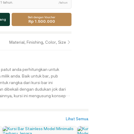
1 tahun.
/tahun
Beli dengan Voucher
jang
Rp 1.500.000
Material, Finishing, Color, Size
milik anda. Baik untuk bar, pub
tuk rangka dari kursi bar ini
an dibekali dengan dudukan jok dari
sainnya, kursi ini mengusung konsep
rn yang sedang trend. Serta memiliki
ing warna walnut semi gloss.
Lihat Semua