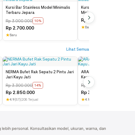
Kursi Bar Stainless Model Minimalis
Kursi Makan Stainless Terba
Terbaru Jepara
Minimalis
Rp
2.000.000
Rp
3.000.000
langsung seka dengan lap kering.
10%
★
Rp
2.700.000
Baru
engan ruang rumah anda.
★
Baru
Lihat Semua
NERMA Bufet Rak Sepatu 2 Pintu Jari
ARAMIN Bufet Rak Sepatu 3 
Jari Kayu Jati
Kayu Jati Minimalis
Rp
3.300.000
Rp
4.000.000
14%
19%
Rp
2.850.000
Rp
3.250.000
★
★
4.9
(87)
|
208 Terjual
4.9
(500)
|
1,500 Terjual
 lebih personal. Konsultasikan model, ukuran, warna, dan