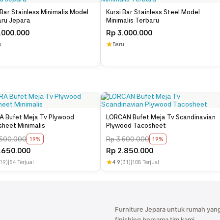
Paket Produk : Kursi Cafe 1 Pcs Care Instructions : Jangan terkena air
 Bar Stainless Minimalis Model
Kursi Bar Stainless Steel Model
berwarna, bara api, asam/bahan kimia. Bersihkan menggunakan kain
ru Jepara
Minimalis Terbaru
microfiber. Lap dengan kain lembab ikuti arah alur kayu. Apabila noda
.000.000
Rp
3.000.000
membandel boleh gunakan air kemudian 
★
Note Anda bisa custom warna sesuai dengan yang anda inginkan. Anda juga
u
Baru
bisa custom ukuran yang disesuaikan d
 Bufet Meja Tv Plywood
LORCAN Bufet Meja Tv Scandinavian
heet Minimalis
Plywood Tacosheet
500.000
Rp
3.500.000
19%
19%
.650.000
Rp
2.850.000
★
19)
|
54 Terjual
4.9
(31)
|
108 Terjual
Furniture Jepara untuk rumah yang
finishing bersama tim kami.