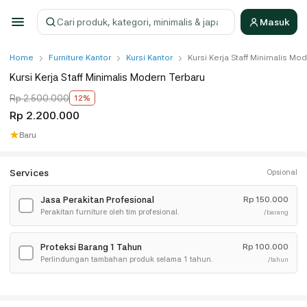
Masuk
Cari produk
›
›
›
Home
Furniture Kantor
Kursi Kantor
Kursi Kerja Staff Minimalis Mo
Kursi Kerja Staff Minimalis Modern Terbaru
Rp 2.500.000
12%
Rp 2.200.000
★
Baru
Services
Opsional
Jasa Perakitan Profesional
Rp
150.000
✓
Perakitan furniture oleh tim profesional.
/barang
Proteksi Barang 1 Tahun
Rp
100.000
✓
Perlindungan tambahan produk selama 1 tahun.
/tahun