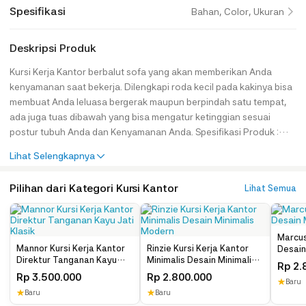
Spesifikasi
Bahan, Color, Ukuran
Deskripsi Produk
Kursi Kerja Kantor berbalut sofa yang akan memberikan Anda
kenyamanan saat bekerja. Dilengkapi roda kecil pada kakinya bisa
membuat Anda leluasa bergerak maupun berpindah satu tempat,
ada juga tuas dibawah yang bisa mengatur ketinggian sesuai
postur tubuh Anda dan Kenyamanan Anda. Spesifikasi Produk :
Bahan Baku : Kayu Jati Kain : Kulit Sintetis Busa : LG Kode : JH-ID
Lihat Selengkapnya
3045 Keterangan : *Termasuk Hidrolik* Dimensi Produk : Kursi : P
41 cm x L 40 cm x T 50 cm ( Ukuran Dudukan Kursi ) Paket Produk :
Pilihan dari Kategori Kursi Kantor
Lihat Semua
1 Unit Kursi Care Instructions : Jangan terkena air berwarna, bara
api, asam/bahan kimia. Bersihkan menggunakan kain microfiber.
Lap dengan kain lembab ikuti arah alur kayu. Apabila noda
membandel boleh gunakan air kemudian langsung seka dengan lap
Marcus
Mannor Kursi Kerja Kantor
Rinzie Kursi Kerja Kantor
Desain
kering. Note : Anda bisa custom warna sesuai dengan yang anda
Direktur Tanganan Kayu
Minimalis Desain Minimalis
Beludr
Rp
2.
inginkan. Anda juga bisa custom ukuran yang disesuaikan dengan
Jati Klasik
Modern
Rp
3.500.000
Rp
2.800.000
ruang dapur anda. Cara Pemesanan : Anda bisa berbelanja lewat
★
Baru
★
Baru
★
Baru
online dengan menguhubungi kami di nomor yang tersedia di