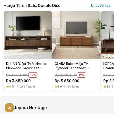
page contact us, dan jika anda ingin berkunjung langsung anda
Harga Turun Sale: Double Disc
Lihat Semua
bisa datang ke alamat kami dan memesan langsung pada kami.
DULAN Bufet Tv Minimalis
CLARA Bufet Meja Tv
LORCAN
Playwood Tacosheet
Plywood Tacosheet
Scandi
Modern
Minimalis
Tacos
Rp
4.500.000
Rp
4.500.000
Rp
3.5
19%
19%
Rp
3.650.000
Rp
3.650.000
Rp
2.
★
4.9
(117)
|
293 Terjual
★
5.0
(19)
|
54 Terjual
★
4.9
(3
Jepara Heritage
JH