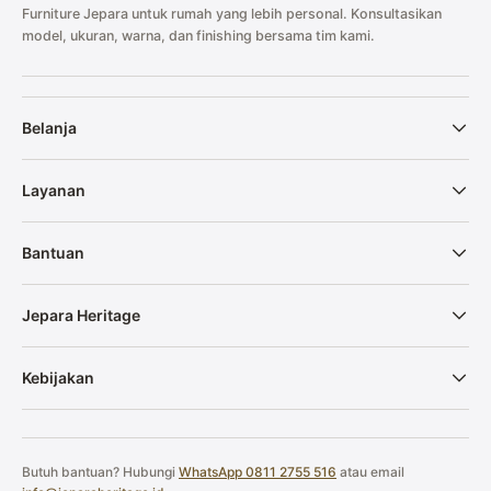
Furniture Jepara untuk rumah yang lebih personal. Konsultasikan
model, ukuran, warna, dan finishing bersama tim kami.
Dimensi Produk
P 55 cm x L 45 cm x T 60 cm
Belanja
Layanan
Paket Produk :
Bantuan
1 unit meja
Jepara Heritage
Note :
Kebijakan
Anda bisa custom warna sesuai dengan yang anda inginkan.
Anda juga bisa custom ukuran yang disesuaikan dengan
ruangan Anda.
Butuh bantuan? Hubungi
WhatsApp 0811 2755 516
atau email