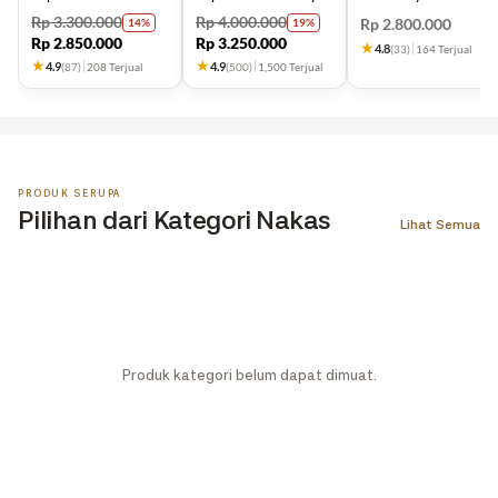
Jari Kayu Jati
Jati Minimalis
Minimalis
Rp
3.300.000
Rp
4.000.000
Rp
2.800.000
14%
19%
Rp
2.850.000
Rp
3.250.000
★
4.8
(33)
164 Terjual
★
★
4.9
4.9
(87)
208 Terjual
(500)
1,500 Terjual
PRODUK SERUPA
Pilihan dari Kategori Nakas
Lihat Semua
Produk kategori belum dapat dimuat.