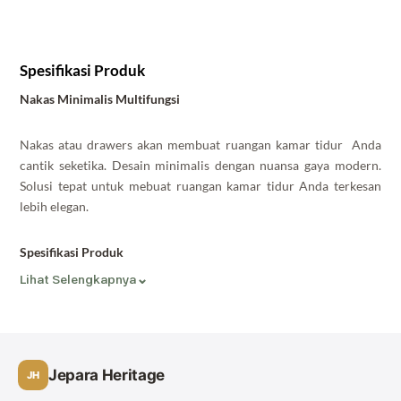
Spesifikasi Produk
Nakas Minimalis Multifungsi
Nakas atau drawers akan membuat ruangan kamar tidur Anda
cantik seketika. Desain minimalis dengan nuansa gaya modern.
Solusi tepat untuk mebuat ruangan kamar tidur Anda terkesan
lebih elegan.
Spesifikasi Produk
⌄
Lihat Selengkapnya
Bahan Baku : Kayu Mahoni
Finishing : Cat Duco Putih
Kode : JH-ID 1636
Jepara Heritage
JH
Keterangan : Harga belum termasuk akesoris