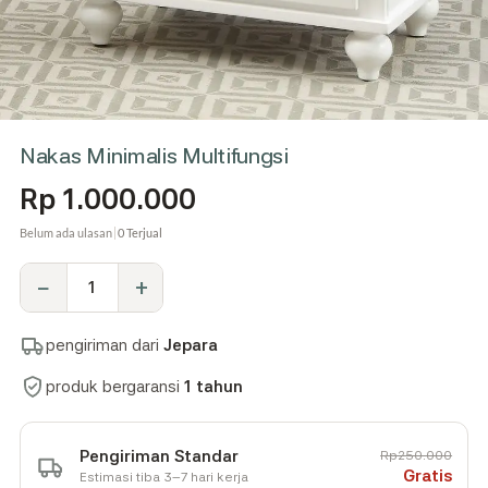
Nakas Minimalis Multifungsi
Rp
1.000.000
Belum ada ulasan
0 Terjual
Nakas
−
+
Minimalis
Multifungsi
quantity
pengiriman dari
Jepara
produk bergaransi
1 tahun
Pengiriman Standar
Rp250.000
Gratis
Estimasi tiba 3–7 hari kerja