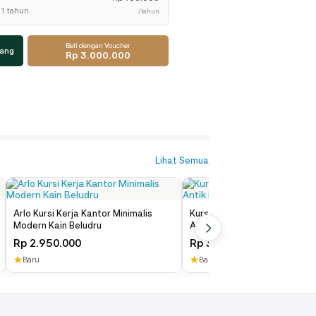
1 tahun.
/tahun
Beli dengan Voucher
jang
Rp 3.000.000
Lihat Semua
Arlo Kursi Kerja Kantor Minimalis
Kursi Kerja Kantor Direktur M
Modern Kain Beludru
Antik Kayu Jati
Rp
2.950.000
Rp
3.500.000
★
★
Baru
Baru