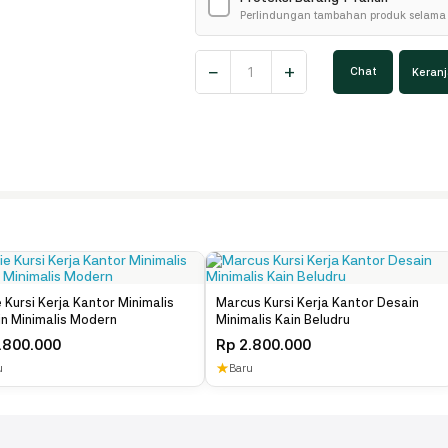
✓
Perlindungan tambahan produk selama 
Savannah
−
+
Chat
Keran
Kursi
Kantor
Rustic
Natural
Minimalis
quantity
e Kursi Kerja Kantor Minimalis
Marcus Kursi Kerja Kantor Desain
n Minimalis Modern
Minimalis Kain Beludru
.800.000
Rp
2.800.000
★
u
Baru