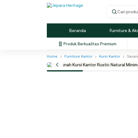
Cari produk
Beranda
Furniture & Ak
Produk Berkualitas Premium
›
›
›
Home
Furniture Kantor
Kursi Kantor
Savann