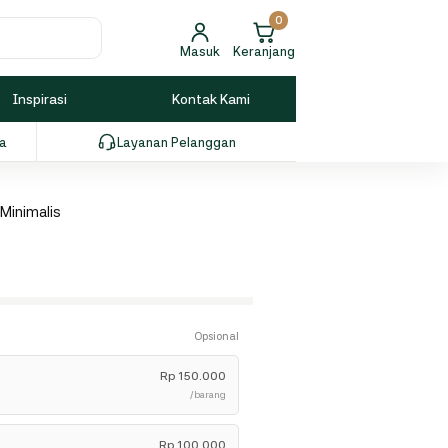
0
Masuk
Keranjang
Inspirasi
Kontak Kami
ia
Layanan Pelanggan
Minimalis
Opsional
Rp
150.000
/barang
Rp
100.000