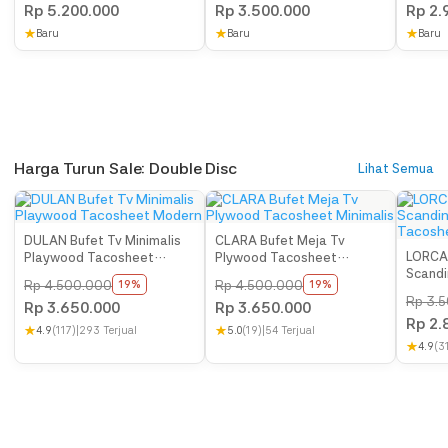
Hitam
Jati
Minima
Rp
5.200.000
Rp
3.500.000
Rp
2.
noda membandel boleh gunakan air kemudian langsung seka
★
Baru
★
Baru
★
Baru
dengan lap kering. Note : Anda bisa custom warna sesuai dengan
yang anda inginkan. Anda juga bisa custom ukuran yang
disesuaikan dengan ruang rumah anda.
Harga Turun Sale: Double Disc
Lihat Semua
DULAN Bufet Tv Minimalis
CLARA Bufet Meja Tv
LORCAN
Playwood Tacosheet
Plywood Tacosheet
Scandi
Modern
Minimalis
Rp
4.500.000
Rp
4.500.000
19%
19%
Tacos
Rp
3.5
Rp
3.650.000
Rp
3.650.000
Rp
2.
★
4.9
(117)
|
293 Terjual
★
5.0
(19)
|
54 Terjual
★
4.9
(3