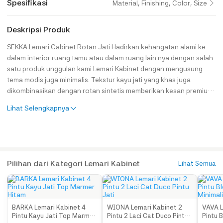
Spesifikasi
Material, Finishing, Color, Size
Deskripsi Produk
SEKKA Lemari Cabinet Rotan Jati Hadirkan kehangatan alami ke
dalam interior ruang tamu atau dalam ruang lain nya dengan salah
satu produk unggulan kami Lemari Kabinet dengan mengusung
tema modis juga minimalis. Tekstur kayu jati yang khas juga
dikombinasikan dengan rotan sintetis memberikan kesan premium
dan eksklusif untuk produk ini. Kabinet ini tidak hanya berfungsi
Lihat Selengkapnya
sebagai tempat penyimpanan, tetapi juga investasi furniture yang
tahan lama hingga bertahun-tahun. Tentunya bahan baku utama
kami menggunakan Kayu
Jati Solid Perhutani sehingga dijamin akan kontruksi juga keaweta
n nya. Spesifikasi Produk : Kode : JH-ID 4786 Bahan Baku : Kayu
Pilihan dari Kategori Lemari Kabinet
Lihat Semua
Jati, Rotan Sintetis Tipe Finishing : Wood Finishing Color : Walnut
Keterangan : Harga Belum Termasuk Assesoris Dimensi Produk :
Lemari Kabinet : P 87 cm x L 35 cm x T 82 cm Paket Produk : Lemari
Kabinet 1 Pcs Care Instructions : Jangan terkena air berwarna,
BARKA Lemari Kabinet 4
WIONA Lemari Kabinet 2
VAVA L
bara api, asam/bahan kimia. Bersihkan menggunakan kain
Pintu Kayu Jati Top Marmer
Pintu 2 Laci Cat Duco Pintu
Pintu 
microfiber. Lap dengan kain lembab ikuti arah alur kayu. Apabila