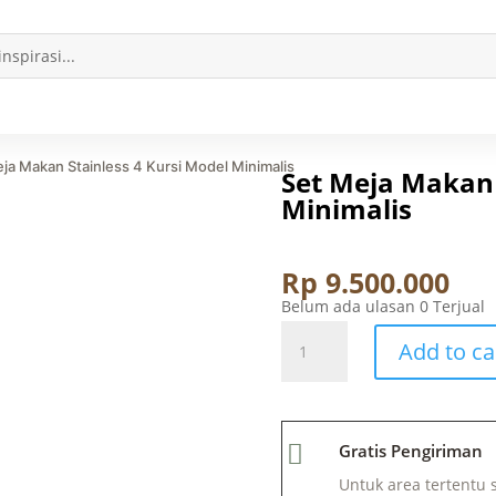
eja Makan Stainless 4 Kursi Model Minimalis
Set Meja Makan 
Minimalis
Rp
9.500.000
Belum ada ulasan
0 Terjual
Set
Meja
Add to ca
Makan
Stainless
4
Kursi
Model

Gratis Pengiriman
Minimalis
quantity
Untuk area tertentu 