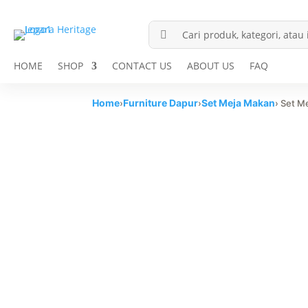

HOME
SHOP
CONTACT US
ABOUT US
FAQ
Home
Furniture Dapur
Set Meja Makan
›
›
› Set M