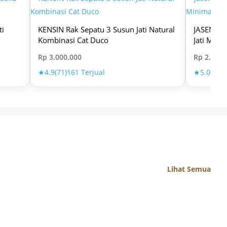
ti
KENSIN Rak Sepatu 3 Susun Jati Natural
JASEN Buf
Kombinasi Cat Duco
Jati Mini
Rp
3.000.000
Rp
2.750.
★
4.9
(71)
161 Terjual
★
5.0
(31)
6
Lihat Semua