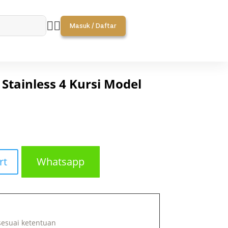


Masuk / Daftar
Stainless 4 Kursi Model
rt
Whatsapp
sesuai ketentuan