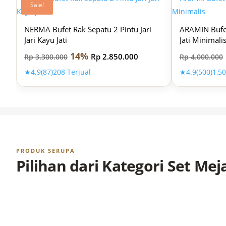
Sale!
Sale!
Sale!
NERMA Bufet Rak Sepatu 2 Pintu Jari
ARAMIN Bufet
Jari Kayu Jati
Jati Minimali
14%
Rp
2.850.000
Rp
3.300.000
Rp
4.000.000
★
4.9
(87)
208 Terjual
★
4.9
(500)
1,50
PRODUK SERUPA
Pilihan dari Kategori Set Me