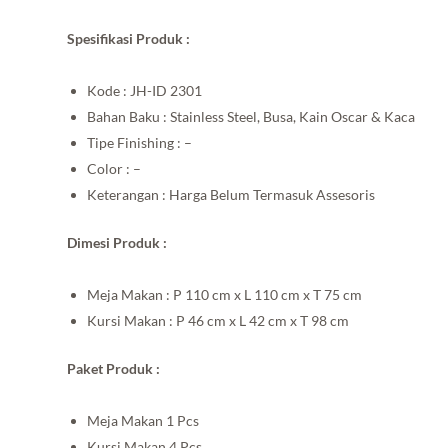
Spesifikasi Produk :
Kode : JH-ID 2301
Bahan Baku : Stainless Steel, Busa, Kain Oscar & Kaca
Tipe Finishing : –
Color : –
Keterangan : Harga Belum Termasuk Assesoris
Dimesi Produk :
Meja Makan : P 110 cm x L 110 cm x T 75 cm
Kursi Makan : P 46 cm x L 42 cm x T 98 cm
Paket Produk :
Meja Makan 1 Pcs
Kursi Makan 4 Pcs