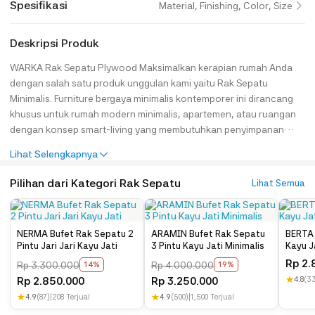
Spesifikasi
Material, Finishing, Color, Size
Deskripsi Produk
WARKA Rak Sepatu Plywood Maksimalkan kerapian rumah Anda
dengan salah satu produk unggulan kami yaitu Rak Sepatu
Minimalis. Furniture bergaya minimalis kontemporer ini dirancang
khusus untuk rumah modern minimalis, apartemen, atau ruangan
dengan konsep smart-living yang membutuhkan penyimpanan
efisien sekaligus estetika yang rapi. Menggunakan bahan dasar
Lihat Selengkapnya
Plywood/Multipleks tebal berkualitas tinggi yang jauh lebih kokoh,
padat, dan tahan lama dibandingkan papan partikel (particle board
Pilihan dari Kategori Rak Sepatu
Lihat Semua
/ MDF biasa). Permukaan produk dilapisi dengan Tacosheet merk
TACO Premium yang memberikan perlindungan
ekstra terhadap goresan ringan dan membuat tampilan warna teta
NERMA Bufet Rak Sepatu 2
ARAMIN Bufet Rak Sepatu
BERTA 
p tajam. Spesifikasi Produk : Kode : JH-ID 4983 Bahan Baku :
Pintu Jari Jari Kayu Jati
3 Pintu Kayu Jati Minimalis
Kayu Ja
Plywood/Multiplek, Taco Sheet Tipe Finishing : Laminasi Color :
Rp
2.
Rp
3.300.000
Rp
4.000.000
14%
19%
Walnut Motif Kayu Keterangan : Harga Belum Termasuk Assesoris
Rp
2.850.000
Rp
3.250.000
★
4.8
(3
Dimensi Produk : Rak Sepatu : P 80 cm x L 24 cm x T 80 cm
★
4.9
(87)
|
208 Terjual
★
4.9
(500)
|
1,500 Terjual
Paket Produk : Rak Sepatu 1 Pcs Care Instructions : Jangan