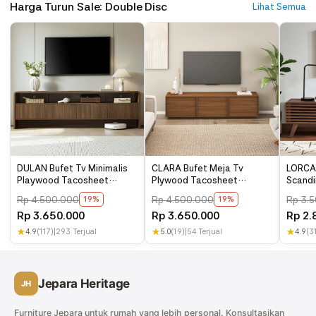
terkena air berwarna, bara api, asam/bahan kimia. Bersihkan
Harga Turun Sale: Double Disc
Lihat Semua
menggunakan kain microfiber. Lap dengan kain lembab ikuti arah
alur kayu. Apabila noda membandel boleh gunakan air kemudian
langsung seka dengan lap kering. Note : Anda bisa custom warna
sesuai dengan yang anda inginkan. Anda juga bisa custom ukuran
yang disesuaikan dengan ruang rumah anda.
DULAN Bufet Tv Minimalis
CLARA Bufet Meja Tv
LORCAN
Playwood Tacosheet
Plywood Tacosheet
Scandi
Modern
Minimalis
Tacos
Rp
4.500.000
Rp
4.500.000
Rp
3.5
19%
19%
Rp
3.650.000
Rp
3.650.000
Rp
2.
★
4.9
(117)
|
293 Terjual
★
5.0
(19)
|
54 Terjual
★
4.9
(3
Jepara Heritage
JH
Furniture Jepara untuk rumah yang lebih personal. Konsultasikan