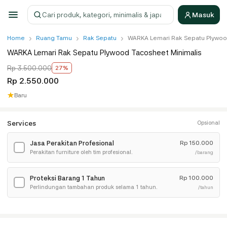
Masuk
Cari produk
›
›
›
Home
Ruang Tamu
Rak Sepatu
WARKA Lemari Rak Sepatu Plywoo
WARKA Lemari Rak Sepatu Plywood Tacosheet Minimalis
Rp 3.500.000
27%
Rp 2.550.000
★
Baru
Services
Opsional
Jasa Perakitan Profesional
Rp
150.000
✓
Perakitan furniture oleh tim profesional.
/barang
Proteksi Barang 1 Tahun
Rp
100.000
✓
Perlindungan tambahan produk selama 1 tahun.
/tahun