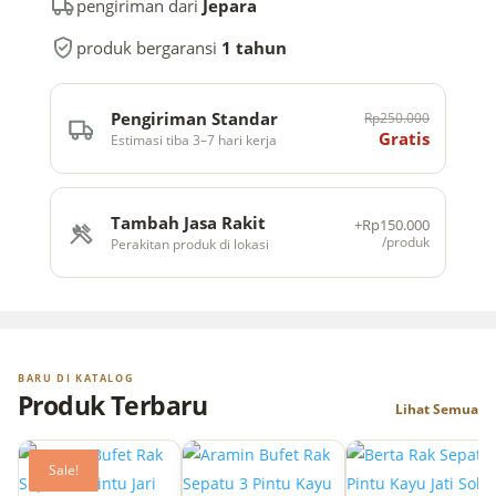
Model
pengiriman dari
Jepara
Minimalis
Retro
produk bergaransi
1 tahun
quantity
Pengiriman Standar
Rp250.000
Gratis
Estimasi tiba 3–7 hari kerja
Tambah Jasa Rakit
+Rp150.000
/produk
Perakitan produk di lokasi
BARU DI KATALOG
Produk Terbaru
Lihat Semua
Sale!
Sale!
Sale!