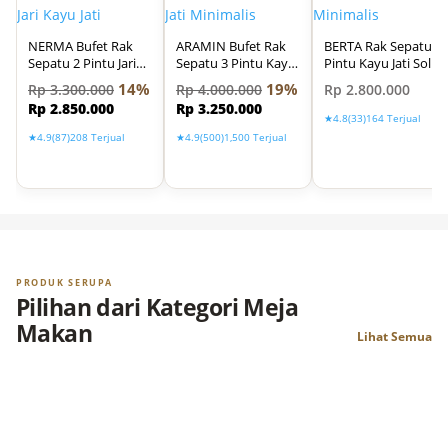
NERMA Bufet Rak
ARAMIN Bufet Rak
BERTA Rak Sepatu 2
Sepatu 2 Pintu Jari
Sepatu 3 Pintu Kayu
Pintu Kayu Jati Solid
Jari Kayu Jati
Jati Minimalis
Minimalis
14%
19%
Rp
3.300.000
Rp
4.000.000
Rp
2.800.000
Rp
2.850.000
Rp
3.250.000
★
4.8
(33)
164 Terjual
★
4.9
(87)
208 Terjual
★
4.9
(500)
1,500 Terjual
PRODUK SERUPA
Pilihan dari Kategori Meja
Makan
Lihat Semua