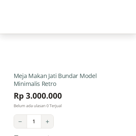
Home
Furniture Dapur
Meja Makan
›
›
› Meja Makan Jati Bundar Mo
Meja Makan Jati Bundar Model
Minimalis Retro
Rp
3.000.000
Belum ada ulasan
0 Terjual
Meja
−
+
Makan
Jati
Bundar