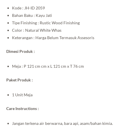
Kode : JH-ID 2059
Bahan Baku : Kayu Jati
Tipe Finishing : Rustic Wood Finishing
Color : Natural White Whas
Keterangan : Harga Belum Termasuk Assesoris
Dimesi Produk :
Meja : P 121 cm cm x L 121 cm x T 76 cm
Paket Produk :
1 Unit Meja
Care Instructions :
Jangan terkena air berwarna, bara api, asam/bahan kimia.