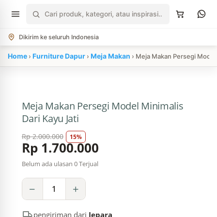
Cari
produk
Dikirim ke seluruh Indonesia
Home
Furniture Dapur
Meja Makan
›
›
› Meja Makan Persegi Model M
Meja Makan Persegi Model Minimalis
Dari Kayu Jati
Rp
2.000.000
15%
Rp
1.700.000
Belum ada ulasan
0 Terjual
Meja
−
+
Makan
Persegi
Model
Minimalis
pengiriman dari
Jepara