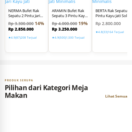
NERMA Bufet Rak
ARAMIN Bufet Rak
BERTA Rak Sepatu 2
Sepatu 2 Pintu Jari
Sepatu 3 Pintu Kayu
Pintu Kayu Jati Solid
Jari Kayu Jati
Jati Minimalis
Minimalis
14%
19%
Rp
3.300.000
Rp
4.000.000
Rp
2.800.000
Rp
2.850.000
Rp
3.250.000
★
4.8
(33)
164 Terjual
★
4.9
(87)
208 Terjual
★
4.9
(500)
1,500 Terjual
PRODUK SERUPA
Pilihan dari Kategori Meja
Makan
Lihat Semua