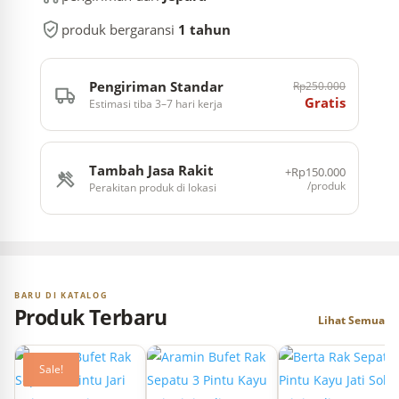
Dari
Kayu
produk bergaransi
1 tahun
Jati
quantity
Pengiriman Standar
Rp250.000
Gratis
Estimasi tiba 3–7 hari kerja
Tambah Jasa Rakit
+Rp150.000
/produk
Perakitan produk di lokasi
BARU DI KATALOG
Produk Terbaru
Lihat Semua
Sale!
Sale!
Sale!