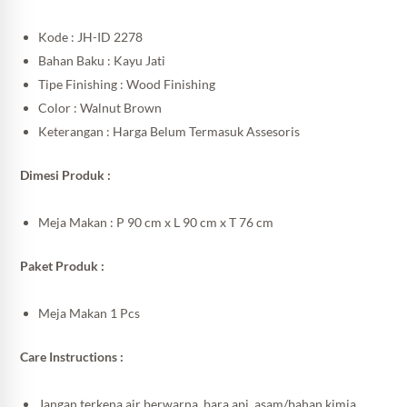
Kode : JH-ID 2278
Bahan Baku : Kayu Jati
Tipe Finishing : Wood Finishing
Color : Walnut Brown
Keterangan : Harga Belum Termasuk Assesoris
Dimesi Produk :
Meja Makan : P 90 cm x L 90 cm x T 76 cm
Paket Produk :
Meja Makan 1 Pcs
Care Instructions :
Jangan terkena air berwarna, bara api, asam/bahan kimia.