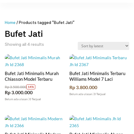
Home
/ Products tagged “Bufet Jati”
Bufet Jati
Sorted
Showing all 4 results
by
latest
Bufet Jati Minimalis Murah
Bufet Jati Minimalis Terbaru
Chiasson Model Terbaru
Williams Model 7 Laci
Rp
3.800.000
Rp
3.500.000
14%
Rp
3.000.000
Belum ada ulasan
0 Terjual
Belum ada ulasan
0 Terjual