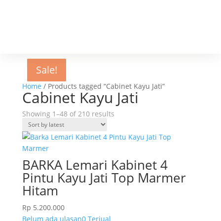
Sale!
Sale!
Sale!
Sale!
Sale!
Sale!
Sale!
Sale!
Sale!
Sale!
Sale!
Sale!
Sale!
Home
/ Products tagged “Cabinet Kayu Jati”
Cabinet Kayu Jati
Sorted
Showing 1–48 of 210 results
by
latest
BARKA Lemari Kabinet 4
Pintu Kayu Jati Top Marmer
Hitam
Rp
5.200.000
Belum ada ulasan
0 Terjual