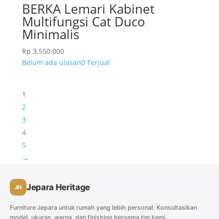
BERKA Lemari Kabinet
Multifungsi Cat Duco
Minimalis
Rp
3.550.000
Belum ada ulasan
0 Terjual
1
2
3
4
5
→
Jepara Heritage
JH
Furniture Jepara untuk rumah yang lebih personal. Konsultasikan
model, ukuran, warna, dan finishing bersama tim kami.