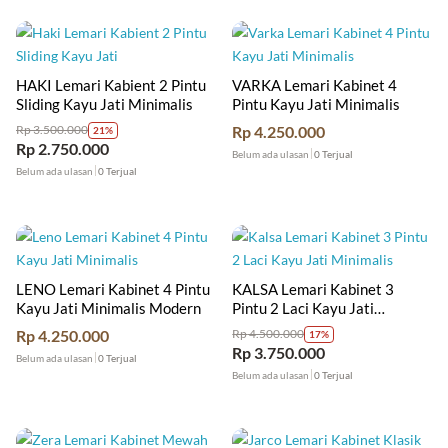
HAKI Lemari Kabient 2 Pintu
VARKA Lemari Kabinet 4
Sliding Kayu Jati Minimalis
Pintu Kayu Jati Minimalis
Rp
4.250.000
Rp
3.500.000
21%
Rp
2.750.000
Belum ada ulasan
0 Terjual
Belum ada ulasan
0 Terjual
LENO Lemari Kabinet 4 Pintu
KALSA Lemari Kabinet 3
Kayu Jati Minimalis Modern
Pintu 2 Laci Kayu Jati
Minimalis
Rp
4.250.000
Rp
4.500.000
17%
Rp
3.750.000
Belum ada ulasan
0 Terjual
Belum ada ulasan
0 Terjual