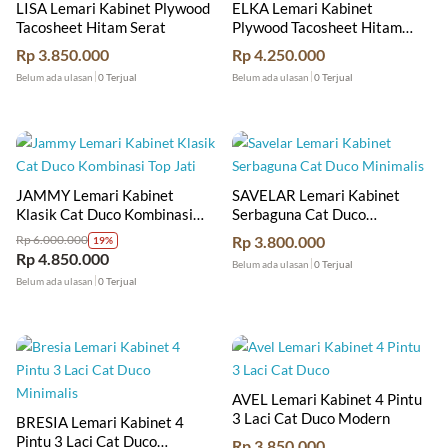
LISA Lemari Kabinet Plywood
ELKA Lemari Kabinet
Tacosheet Hitam Serat
Plywood Tacosheet Hitam
Minimalis
Rp
3.850.000
Rp
4.250.000
Belum ada ulasan
0 Terjual
Belum ada ulasan
0 Terjual
JAMMY Lemari Kabinet
SAVELAR Lemari Kabinet
Klasik Cat Duco Kombinasi
Serbaguna Cat Duco
Top Jati
Minimalis
Rp
3.800.000
Rp
6.000.000
19%
Rp
4.850.000
Belum ada ulasan
0 Terjual
Belum ada ulasan
0 Terjual
AVEL Lemari Kabinet 4 Pintu
3 Laci Cat Duco Modern
BRESIA Lemari Kabinet 4
Pintu 3 Laci Cat Duco
Rp
3.850.000