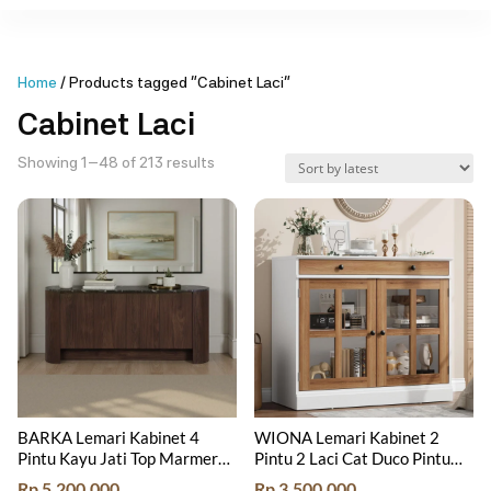
Home
/ Products tagged “Cabinet Laci”
Cabinet Laci
Sorted
Showing 1–48 of 213 results
by
latest
BARKA Lemari Kabinet 4
WIONA Lemari Kabinet 2
Pintu Kayu Jati Top Marmer
Pintu 2 Laci Cat Duco Pintu
Hitam
Jati
Rp
5.200.000
Rp
3.500.000