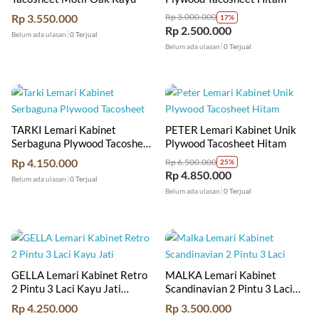
Rp
3.550.000
Rp
3.000.000
17%
Rp
2.500.000
Belum ada ulasan
0 Terjual
Belum ada ulasan
0 Terjual
TARKI Lemari Kabinet
PETER Lemari Kabinet Unik
Serbaguna Plywood Tacosheet
Plywood Tacosheet Hitam
Hitam
Rp
4.150.000
Rp
6.500.000
25%
Rp
4.850.000
Belum ada ulasan
0 Terjual
Belum ada ulasan
0 Terjual
GELLA Lemari Kabinet Retro
MALKA Lemari Kabinet
2 Pintu 3 Laci Kayu Jati
Scandinavian 2 Pintu 3 Laci
Modern
Kayu Jati
Rp
4.250.000
Rp
3.500.000