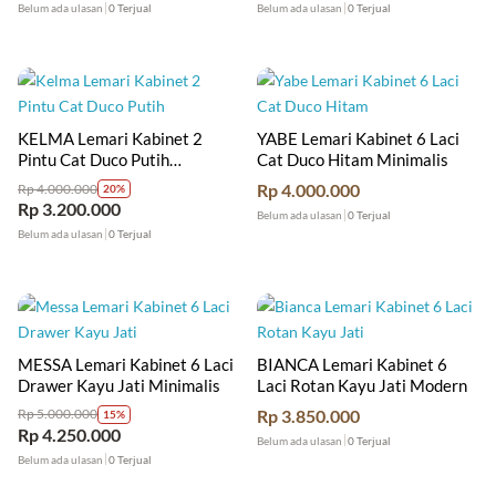
Belum ada ulasan
0 Terjual
Belum ada ulasan
0 Terjual
KELMA Lemari Kabinet 2
YABE Lemari Kabinet 6 Laci
Pintu Cat Duco Putih
Cat Duco Hitam Minimalis
Minimalis
Rp
4.000.000
Rp
4.000.000
20%
Rp
3.200.000
Belum ada ulasan
0 Terjual
Belum ada ulasan
0 Terjual
MESSA Lemari Kabinet 6 Laci
BIANCA Lemari Kabinet 6
Drawer Kayu Jati Minimalis
Laci Rotan Kayu Jati Modern
Rp
3.850.000
Rp
5.000.000
15%
Rp
4.250.000
Belum ada ulasan
0 Terjual
Belum ada ulasan
0 Terjual