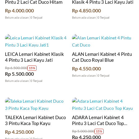
Pintu 2 Laci Cat Duco Hitam
Klasik 4 Pintu 3 Laci Kayu Jati
Rp
4.000.000
Rp
4.850.000
Belum ada ulasan
0 Terjual
Belum ada ulasan
0 Terjual
LEICA Lemari Kabinet Klasik
ALAN Lemari Kabinet 4 Pintu
4 Pintu 3 Laci Kayu Jati
Cat Duco Royal Blue
Rp
4.550.000
Rp
6.500.000
15%
Rp
5.500.000
Belum ada ulasan
0 Terjual
Belum ada ulasan
0 Terjual
TALEKA Lemari Kabinet Duco
ADARA Lemari Kabinet 4
3 Pintu Kaca Top Kayu
Pintu 3 Laci Cat Duco Top
Kayu
Rp
4.250.000
Rp
5.000.000
15%
Rp
4.250.000
Belum ada ulasan
0 Terjual