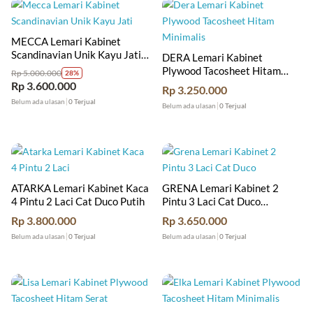
MECCA Lemari Kabinet
Scandinavian Unik Kayu Jati
DERA Lemari Kabinet
Jepara
Plywood Tacosheet Hitam
Rp
5.000.000
28%
Minimalis
Rp
3.600.000
Rp
3.250.000
Belum ada ulasan
0 Terjual
Belum ada ulasan
0 Terjual
ATARKA Lemari Kabinet Kaca
GRENA Lemari Kabinet 2
4 Pintu 2 Laci Cat Duco Putih
Pintu 3 Laci Cat Duco
Minimalis
Rp
3.800.000
Rp
3.650.000
Belum ada ulasan
0 Terjual
Belum ada ulasan
0 Terjual