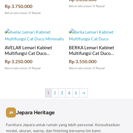
Minimalis
Rp
3.750.000
Belum ada ulasan
0 Terjual
Belum ada ulasan
0 Terjual
AVELAR Lemari Kabinet
BERKA Lemari Kabinet
Multifungsi Cat Duco
Multifungsi Cat Duco
Minimalis
Minimalis
Rp
3.250.000
Rp
3.550.000
Belum ada ulasan
0 Terjual
Belum ada ulasan
0 Terjual
1
2
3
4
5
→
Jepara Heritage
JH
Furniture Jepara untuk rumah yang lebih personal. Konsultasikan
model, ukuran, warna, dan finishing bersama tim kami.