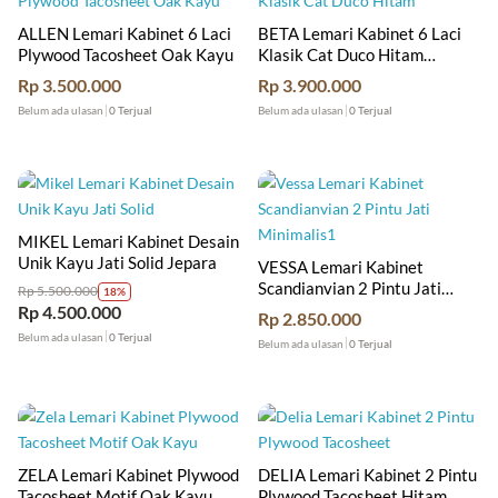
ALLEN Lemari Kabinet 6 Laci
BETA Lemari Kabinet 6 Laci
Plywood Tacosheet Oak Kayu
Klasik Cat Duco Hitam
Modern
Rp
3.500.000
Rp
3.900.000
Belum ada ulasan
0 Terjual
Belum ada ulasan
0 Terjual
MIKEL Lemari Kabinet Desain
Unik Kayu Jati Solid Jepara
VESSA Lemari Kabinet
Scandianvian 2 Pintu Jati
Rp
5.500.000
18%
Minimalis
Rp
4.500.000
Rp
2.850.000
Belum ada ulasan
0 Terjual
Belum ada ulasan
0 Terjual
ZELA Lemari Kabinet Plywood
DELIA Lemari Kabinet 2 Pintu
Tacosheet Motif Oak Kayu
Plywood Tacosheet Hitam