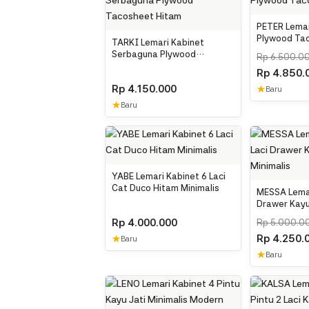
PETER Lemar
Plywood Ta
TARKI Lemari Kabinet
Serbaguna Plywood
Rp
6.500.0
Tacosheet Hitam
Rp
4.850.
Rp
4.150.000
★
Baru
★
Baru
YABE Lemari Kabinet 6 Laci
Cat Duco Hitam Minimalis
MESSA Lemar
Drawer Kayu
Rp
4.000.000
Rp
5.000.0
Rp
4.250.
★
Baru
★
Baru