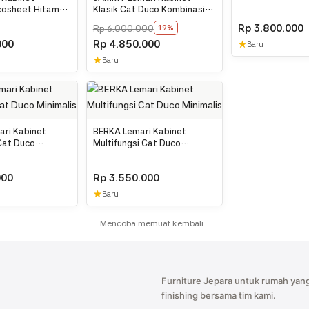
Minimalis
cosheet Hitam
Klasik Cat Duco Kombinasi
Top Jati
Rp
3.800.000
Rp
6.000.000
19%
000
Rp
4.850.000
★
Baru
★
Baru
ri Kabinet
BERKA Lemari Kabinet
 Cat Duco
Multifungsi Cat Duco
Minimalis
000
Rp
3.550.000
★
Baru
Memuat produk lainnya...
Furniture Jepara untuk rumah yang
finishing bersama tim kami.