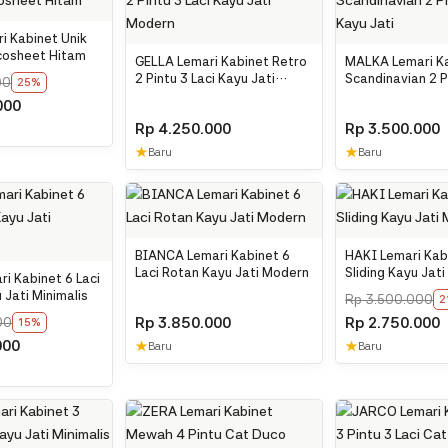
i Kabinet Unik
cosheet Hitam
GELLA Lemari Kabinet Retro
MALKA Lemari K
2 Pintu 3 Laci Kayu Jati
Scandinavian 2 P
00
25%
Modern
Kayu Jati
000
Rp
4.250.000
Rp
3.500.000
★
★
Baru
Baru
BIANCA Lemari Kabinet 6
HAKI Lemari Kabi
Laci Rotan Kayu Jati Modern
Sliding Kayu Jati
i Kabinet 6 Laci
 Jati Minimalis
Rp
3.500.000
2
Rp
3.850.000
Rp
2.750.000
00
15%
000
★
★
Baru
Baru