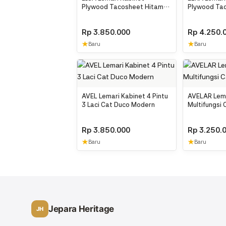
Plywood Tacosheet Hitam
Plywood Ta
Serat
Minimalis
Rp
3.850.000
Rp
4.250.
★
★
Baru
Baru
AVEL Lemari Kabinet 4 Pintu
AVELAR Lema
3 Laci Cat Duco Modern
Multifungsi
Minimalis
Rp
3.850.000
Rp
3.250.
★
★
Baru
Baru
Jepara Heritage
JH