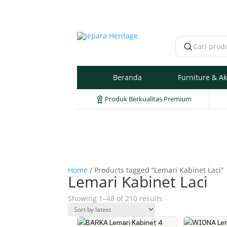
Cari produk
Beranda
Furniture & Ak
Produk Berkualitas Premium
Home
/ Products tagged “Lemari Kabinet Laci”
Lemari Kabinet Laci
Sorted
Showing 1–48 of 210 results
by
latest