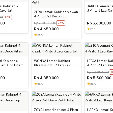
i Kabinet 3
JARCO Lemari Ka
 Kayu Jati
3 Pintu 3 Laci C
ZERA Lemari Kabinet Mewah
4 Pintu Cat Duco Putih
00
17%
000
Rp
3.600.000
Rp
6.000.000
23%
Rp
4.650.000
★
Baru
★
Baru
i Kabinet 4
WONNA Lemari Kabinet
LEICA Lemari Kab
 Cat Duco Hitam
Klasik 4 Pintu 3 Laci Kayu
4 Pintu 3 Laci Ka
Jati
Rp
6.500.000
1
000
Rp
4.850.000
Rp
5.500.000
★
★
Baru
Baru
ZOYA Lemari Kabinet 4 Pintu
HARKO Lemari Ka