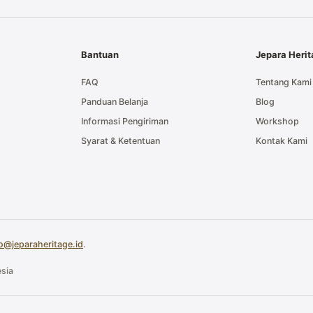
Bantuan
Jepara Heri
FAQ
Tentang Kami
Panduan Belanja
Blog
Informasi Pengiriman
Workshop
Syarat & Ketentuan
Kontak Kami
fo@jeparaheritage.id
.
sia