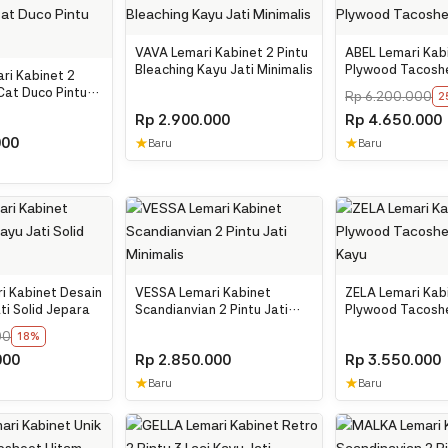
VAVA Lemari Kabinet 2 Pintu
ABEL Lemari Kabi
Bleaching Kayu Jati Minimalis
Plywood Tacosh
i Kabinet 2
Putih
 Cat Duco Pintu
Rp
6.200.000
2
Rp
2.900.000
Rp
4.650.000
000
★
★
Baru
Baru
i Kabinet Desain
VESSA Lemari Kabinet
ZELA Lemari Kab
ti Solid Jepara
Scandianvian 2 Pintu Jati
Plywood Tacosh
Minimalis
Oak Kayu
00
18%
000
Rp
2.850.000
Rp
3.550.000
★
★
Baru
Baru