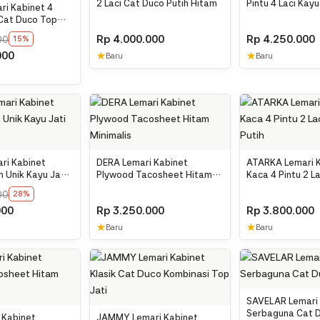
2 Laci Cat Duco Putih Hitam
Pintu 4 Laci Kay
i Kabinet 4
 Cat Duco Top
Rp
4.000.000
Rp
4.250.000
00
15%
000
★
★
Baru
Baru
ri Kabinet
DERA Lemari Kabinet
ATARKA Lemari 
 Unik Kayu Jati
Plywood Tacosheet Hitam
Kaca 4 Pintu 2 L
Minimalis
Putih
00
28%
000
Rp
3.250.000
Rp
3.800.000
★
★
Baru
Baru
SAVELAR Lemari
Serbaguna Cat 
 Kabinet
JAMMY Lemari Kabinet