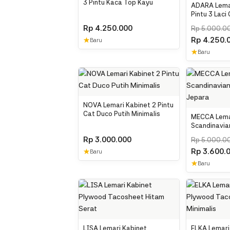
3 Pintu Kaca Top Kayu
ADARA Lemar
Pintu 3 Laci
Kayu
Rp
4.250.000
Rp
5.000.0
Rp
4.250.
★
Baru
★
Baru
NOVA Lemari Kabinet 2 Pintu
Cat Duco Putih Minimalis
MECCA Lema
Scandinavian
Jepara
Rp
3.000.000
Rp
5.000.0
Rp
3.600.
★
Baru
★
Baru
LISA Lemari Kabinet
ELKA Lemari