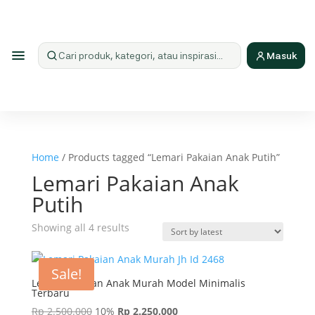
Masuk
Cari produk
Home
/ Products tagged “Lemari Pakaian Anak Putih”
Lemari Pakaian Anak
Putih
Sorted
Showing all 4 results
by
latest
Sale!
Lemari Pakaian Anak Murah Model Minimalis
Terbaru
Rp
2.500.000
10%
Rp
2.250.000