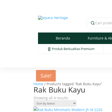
Cari produk
Beranda
Furniture & Ak
Produk Berkualitas Premium
Sale!
Home
/ Products tagged “Rak Buku Kayu”
Rak Buku Kayu
Sorted
Showing all 4 results
by
latest