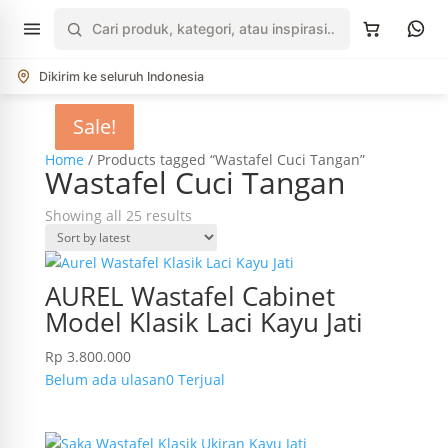
Cari
produk
Dikirim ke seluruh Indonesia
Sale!
Sale!
Sale!
Sale!
Sale!
Home
/ Products tagged “Wastafel Cuci Tangan”
Wastafel Cuci Tangan
Sorted
Showing all 25 results
by
latest
AUREL Wastafel Cabinet
Model Klasik Laci Kayu Jati
Rp
3.800.000
Belum ada ulasan
0 Terjual